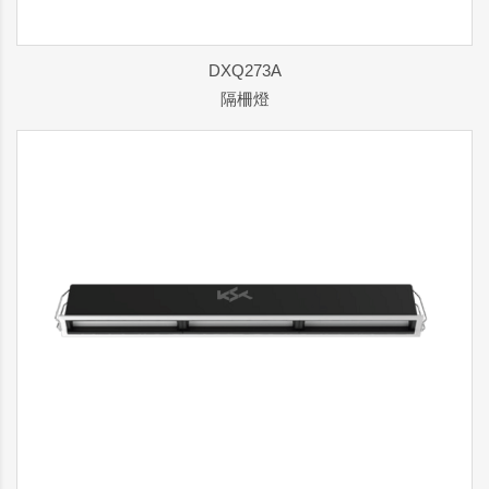
DXQ273A
隔柵燈