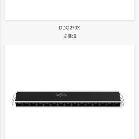
DDQ273X
隔柵燈