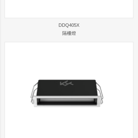
DDQ405X
隔柵燈